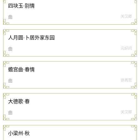
四块玉·别情
曲
关汉卿
人月圆·卜居外家东园
曲
元好问
蟾宫曲·春情
曲
徐再思
大德歌·春
曲
关汉卿
小梁州·秋