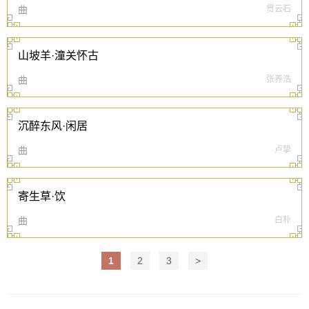
曲
贯云石
山坡羊·潼关怀古
曲
张养浩
沉醉东风·闲居
曲
卢挚
寄生草·饮
曲
白朴
1
2
3
>