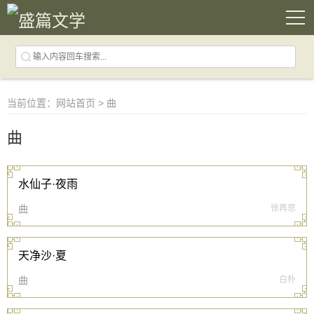
当前位置：
网站首页
> 曲
曲
水仙子·夜雨
曲
徐再思
天净沙·夏
曲
白朴