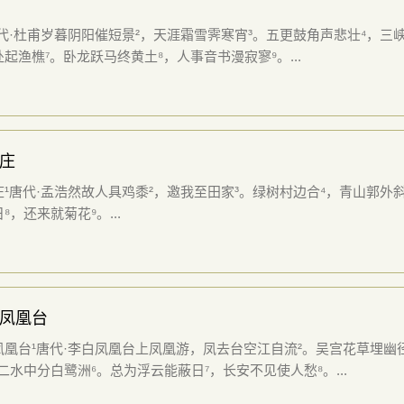
代·杜甫岁暮阴阳催短景²，天涯霜雪霁寒宵³。五更鼓角声悲壮⁴，三
起渔樵⁷。卧龙跃马终黄土⁸，人事音书漫寂寥⁹。...
庄
¹唐代·孟浩然故人具鸡黍²，邀我至田家³。绿树村边合⁴，青山郭外斜
⁸，还来就菊花⁹。...
凤凰台
凤凰台¹唐代·李白凤凰台上凤凰游，凤去台空江自流²。吴宫花草埋幽
二水中分白鹭洲⁶。总为浮云能蔽日⁷，长安不见使人愁⁸。...