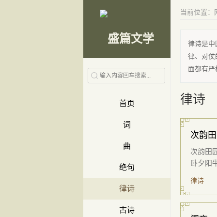
当前位置：
律诗是中
律、对仗
面都有严
律诗
首页
词
次韵田
曲
次韵田园
卧夕阳牛
绝句
律诗
律诗
古诗