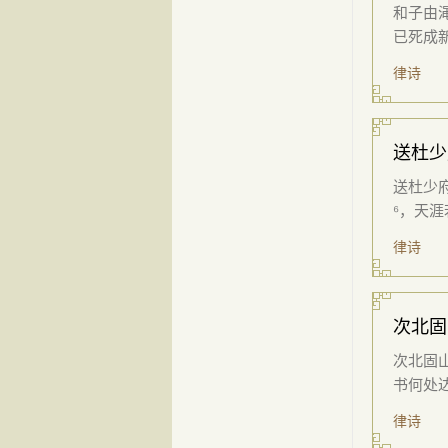
和子由渑
已死成新
律诗
送杜少
送杜少府
⁶，天涯
律诗
次北固
次北固山
书何处达
律诗