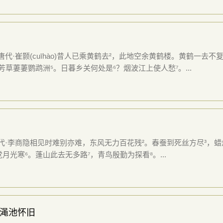
唐代·崔颢(cuīhào)昔人已乘黄鹤去²，此地空余黄鹤楼。黄鹤一去
芳草萋萋鹦鹉洲⁵。日暮乡关何处是⁶？烟波江上使人愁⁷。...
唐代·李商隐相见时难别亦难，东风无力百花残²。春蚕到死丝方尽³，蜡
月光寒⁶。蓬山此去无多路⁷，青鸟殷勤为探看⁸。...
渑池怀旧