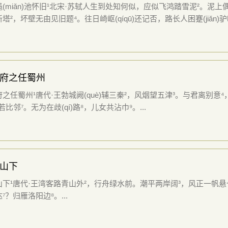
(miǎn)池怀旧¹北宋·苏轼人生到处知何似，应似飞鸿踏雪泥²。泥
塔²，坏壁无由见旧题⁴。往日崎岖(qíqū)还记否，路长人困蹇(jiǎn)驴嘶
府之任蜀州
之任蜀州¹唐代·王勃城阙(què)辅三秦²，风烟望五津³。与君离别意⁴，
若比邻⁷。无为在歧(qí)路⁸，儿女共沾巾⁹。...
山下
下¹唐代·王湾客路青山外²，行舟绿水前。潮平两岸阔³，风正一帆悬
⁷？归雁洛阳边⁸。...