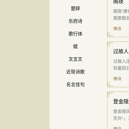
阁夜
楚辞
阁夜¹唐
夷歌数处
乐府诗
律诗
歌行体
赋
过故人
文言文
过故人庄
到重阳日
近现诗歌
律诗
名言佳句
登金陵
登金陵
天外⁵，
律诗