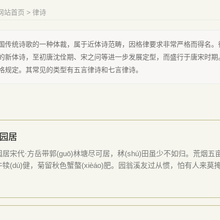
网站首页
> 律诗
国传统诗歌的一种体裁，属于近体诗范畴，因格律要求非常严格而得名。
的新体诗，至初唐沈佺期、宋之问等进一步发展定型，而盛行于唐宋时期
格规定。其常见的类型有五言律诗和七言律诗。
园居
居宋代·方岳带郭(guō)林塘尽可居，秫(shú)田虽少不如归。荒烟五
犊(dú)健，菊留秋色蟹螯(xièáo)肥。园翁溪友过从惯，怕有人来莫掩(yǎn)