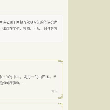
律诗起源于南朝齐永明时沈约等讲究声
。律诗在字句、押韵、平仄、对仗各方
亩(mǔ)竹中半，明月一间山四围。草
扉(fēi)。...
方岳