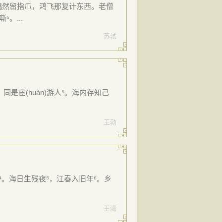
上偶然留指爪，鸿飞那复计东西。老僧
⁵。...
苏轼
同是宦(huàn)游人⁵。海内存知己
王勃
⁴。海日生残夜⁵，江春入旧年⁶。乡
王湾