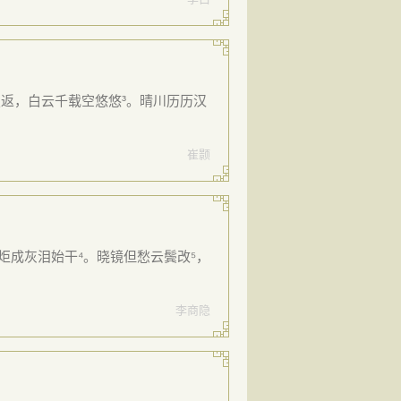
不复返，白云千载空悠悠³。晴川历历汉
崔颢
炬成灰泪始干⁴。晓镜但愁云鬓改⁵，
李商隐