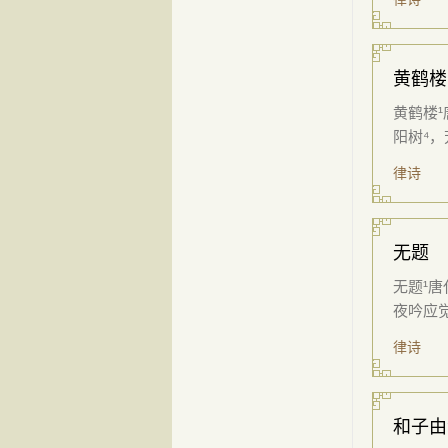
黄鹤楼
黄鹤楼¹
阳树⁴，
律诗
无题
无题¹
夜吟应觉
律诗
和子由