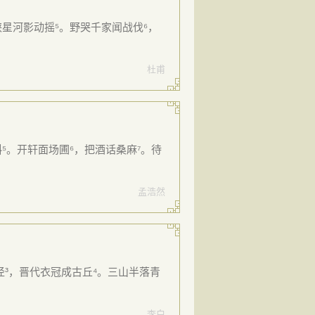
峡星河影动摇⁵。野哭千家闻战伐⁶，
杜甫
⁵。开轩面场圃⁶，把酒话桑麻⁷。待
孟浩然
径³，晋代衣冠成古丘⁴。三山半落青
李白